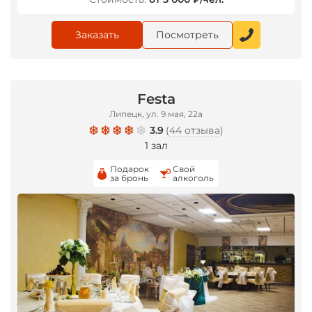
Заказать
Посмотреть
Festa
Липецк, ул. 9 мая, 22а
3.9
(
44 отзыва
)
1 зал
Подарок
Свой
за бронь
алкоголь