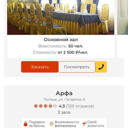
*
Основной зал
Вместимость:
50 чел.
Стоимость:
от 2 500 ₽/чел.
Заказать
Посмотреть
Арфа
Липецк, ул. Гагарина, 6
4.3
(
329 отзывов
)
3 зала
Подарок
Возможность
Свой
*
за бронь
фейерверка
алкоголь