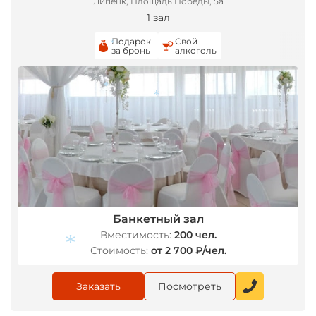
Липецк, Площадь Победы, 5а
1 зал
Подарок
Свой
*
за бронь
алкоголь
*
*
*
*
Банкетный зал
Вместимость:
200 чел.
Стоимость:
от 2 700 ₽/чел.
Заказать
Посмотреть
*