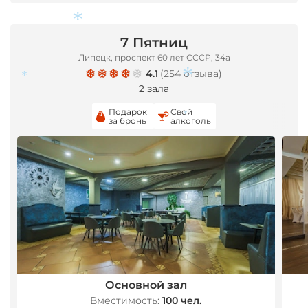
*
7 Пятниц
Липецк, проспект 60 лет СССР, 34а
4.1
(
254 отзыва
)
*
2 зала
*
Подарок
Свой
за бронь
алкоголь
*
*
*
Основной зал
Вместимость:
100 чел.