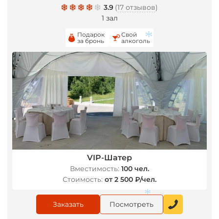
3.9
(
17 отзывов
)
1 зал
Подарок
Свой
за бронь
алкоголь
*
*
VIP-Шатер
Вместимость:
100 чел.
Стоимость:
от 2 500 ₽/чел.
Заказать
Посмотреть