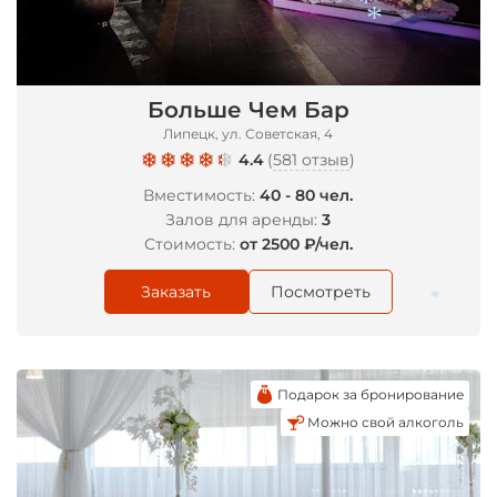
*
Больше Чем Бар
*
Липецк, ул. Советская, 4
4.4
(
581 отзыв
)
Вместимость:
40 - 80 чел.
Залов для аренды:
3
Стоимость:
от 2500 ₽/чел.
Заказать
Посмотреть
*
Подарок за бронирование
Можно свой алкоголь