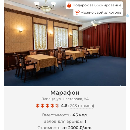
Подарок за бронирование
Можно свой алкоголь
Марафон
*
Липецк, ул. Нестерова, 8А
4.6
(
243 отзыва
)
Вместимость:
45 чел.
Залов для аренды:
1
Стоимость:
от 2000 ₽/чел.