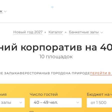
к
*
Новый год 2027
Каталог
Банкетные залы
ний корпоратив на 40
10 площадок
ЫЕ ЗАЛЫ
КАФЕ
РЕСТОРАНЫ
В ГОРОДЕ
НА ПРИРОДЕ
ПЕРЕЙТИ В
ния
Число гостей
Бюджет на 
 залы
40 – 49 чел.