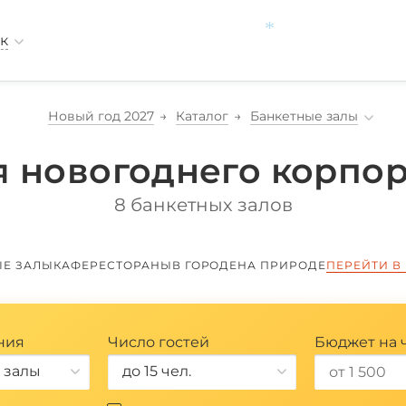
*
к
*
Новый год 2027
Каталог
Банкетные залы
 новогоднего корпор
8 банкетных залов
ЫЕ ЗАЛЫ
КАФЕ
РЕСТОРАНЫ
В ГОРОДЕ
НА ПРИРОДЕ
ПЕРЕЙТИ В
ния
Число гостей
Бюджет на 
 залы
до 15 чел.