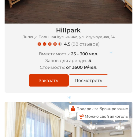
Hillpark
Липецк, Большая Кузьминка, ул. Изумрудная, 14
4.5
(
98 отзывов
)
Вместимость:
25 - 300 чел.
Залов для аренды:
4
Стоимость:
от 3500 ₽/чел.
*
Заказать
Посмотреть
Подарок за бронирование
Можно свой алкоголь
*
*