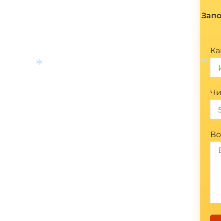
Запо
Ка
Чи
*
*
Во