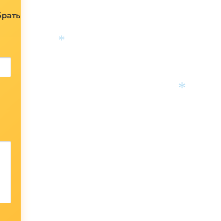
брать
*
*
*